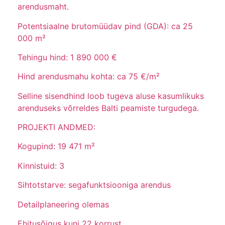
arendusmaht.
Potentsiaalne brutomüüdav pind (GDA): ca 25
000 m²
Tehingu hind: 1 890 000 €
Hind arendusmahu kohta: ca 75 €/m²
Selline sisendhind loob tugeva aluse kasumlikuks
arenduseks võrreldes Balti peamiste turgudega.
PROJEKTI ANDMED:
Kogupind: 19 471 m²
Kinnistuid: 3
Sihtotstarve: segafunktsiooniga arendus
Detailplaneering olemas
Ehitusõigus kuni 22 korrust