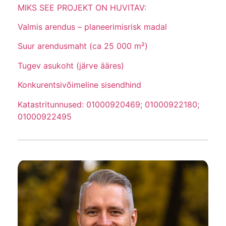
MIKS SEE PROJEKT ON HUVITAV:
Valmis arendus – planeerimisrisk madal
Suur arendusmaht (ca 25 000 m²)
Tugev asukoht (järve ääres)
Konkurentsivõimeline sisendhind
Katastritunnused: 01000920469; 01000922180;
01000922495